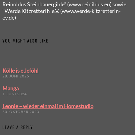
Reinoldus Steinhauergilde" (www.reinildus.eu) sowie
"Werde KitzretterIN e.V. (www.werde-kitzretterin-
ev.de)
YOU MIGHT ALSO LIKE
Kölle is e Jeföhl
28. JUNI 2025
Manga
1. JUNI 2024
Leonie – wieder einmal im Homestudio
30. OKTOBER 2023
LEAVE A REPLY