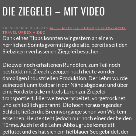
DIE ZIEGELEI – MIT VIDEO
14. NOVEMBER 2022 IN
ALLGEMEIN
OUTDDOR
PHOTOGRAPHY
TRAVEL
URBEX
VIDEO
Dank eines Tipps konnten wir
gestern an
einem
herrlichen
Sonntagvormittag die
alte, bereits
seit den
Siebzigern verlassenen Ziegelei besuchen.
Die zwei noch erhaltenen Rundöfen, zum Teil noch
bestückt mit Ziegeln, zeugen noch heute von der
damaligen industriellen Produktion. Der Lehm wurde
seinerzeit unmittelbar in der Nähe abgebaut und über
eine Förderbrücke mittels Loren zur Ziegelei
transportiert. Hier weiterverarbeitet, vorgetrocknet
und schließlich gebrannt. Die hoch herausragenden
Schlote
ließen die Brennvorgänge schon
von Weitem
erkennen. Heute steht jedoch nur noch einer der beiden
Türme. Auch ist die Lehm-Abbaugrube komplett
geflutet und es hat sich ein tiefblauer See gebildet, der