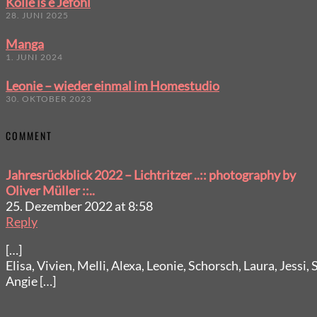
Kölle is e Jeföhl
28. JUNI 2025
Manga
1. JUNI 2024
Leonie – wieder einmal im Homestudio
30. OKTOBER 2023
COMMENT
Jahresrückblick 2022 – Lichtritzer ..:: photography by
Oliver Müller ::..
25. Dezember 2022 at 8:58
Reply
[…]
Elisa, Vivien, Melli, Alexa, Leonie, Schorsch, Laura, Jessi,
Angie […]