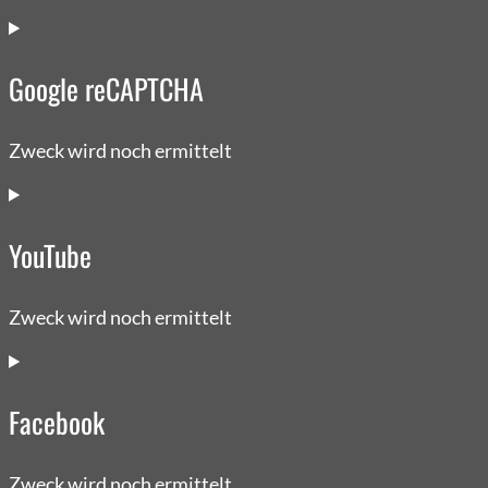
Consent
to
Google reCAPTCHA
service
google-
fonts
Zweck wird noch ermittelt
Consent
to
YouTube
service
google-
recaptcha
Zweck wird noch ermittelt
Consent
to
Facebook
service
youtube
Zweck wird noch ermittelt