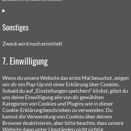
Consent
to
Sonstiges
service
facebook
Zweck wird noch ermittelt
Consent
7. Einwilligung
to
service
Wenn du unsere Website das erste Mal besuchst, zeigen
sonstiges
wir dir ein Pop-Up mit einer Erklärung über Cookies.
Sobald du auf „Einstellungen speichern“ klickst, gibst du
uns deine Einwilligung alle von dir gewählten
Kategorien von Cookies und Plugins wie in dieser
Cookie-Erklärung beschrieben zu verwenden. Du
kannst die Verwendung von Cookies über deinen
Browser deaktivieren, aber bitte beachte, dass unsere
Website dann unter Umständen nicht richtig