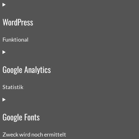
Consent
to
WordPress
service
complianz
Funktional
Consent
to
Google Analytics
service
wordpress
Statistik
Consent
to
Google Fonts
service
google-
analytics
Zweck wird noch ermittelt