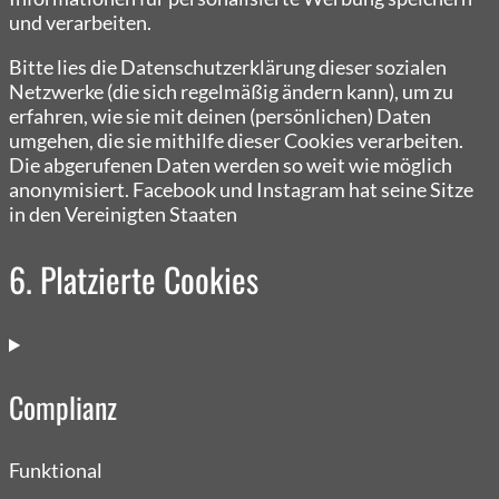
und verarbeiten.
Bitte lies die Datenschutzerklärung dieser sozialen
Netzwerke (die sich regelmäßig ändern kann), um zu
erfahren, wie sie mit deinen (persönlichen) Daten
umgehen, die sie mithilfe dieser Cookies verarbeiten.
Die abgerufenen Daten werden so weit wie möglich
anonymisiert. Facebook und Instagram hat seine Sitze
in den Vereinigten Staaten
6. Platzierte Cookies
Complianz
Funktional