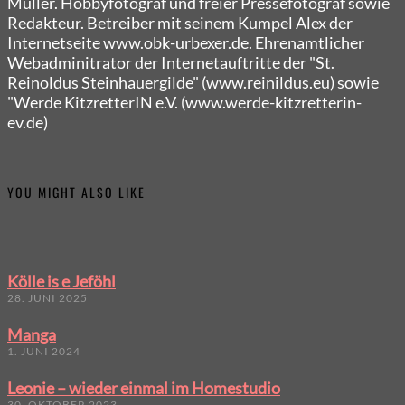
Müller. Hobbyfotograf und freier Pressefotograf sowie
Redakteur. Betreiber mit seinem Kumpel Alex der
Internetseite www.obk-urbexer.de. Ehrenamtlicher
Webadminitrator der Internetauftritte der "St.
Reinoldus Steinhauergilde" (www.reinildus.eu) sowie
"Werde KitzretterIN e.V. (www.werde-kitzretterin-
ev.de)
YOU MIGHT ALSO LIKE
Kölle is e Jeföhl
28. JUNI 2025
Manga
1. JUNI 2024
Leonie – wieder einmal im Homestudio
30. OKTOBER 2023