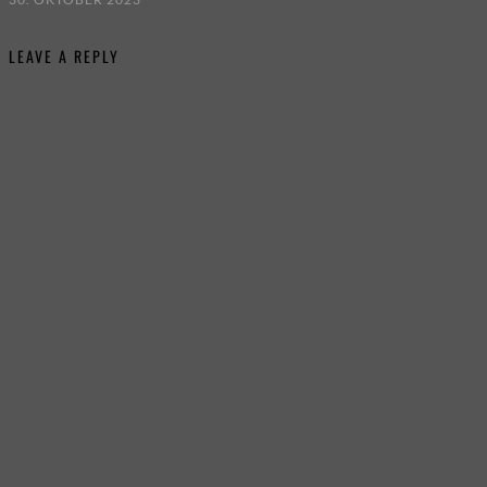
LEAVE A REPLY
Schreibe einen Kommentar
Deine E-Mail-Adresse wird nicht veröffentlicht.
Erforderliche Felder sind mit
*
markiert
Kommentar
*
Name
*