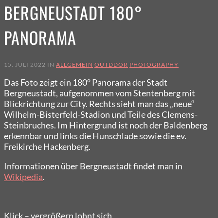
BERGNEUSTADT 180°
PANORAMA
15. JULI 2022 IN
ALLGEMEIN
OUTDDOR
PHOTOGRAPHY
Das Foto zeigt ein 180° Panorama der Stadt
Bergneustadt, aufgenommen vom Stentenberg mit
Blickrichtung zur City. Rechts sieht man das „neue“
Wilhelm-Bisterfeld-Stadion und Teile des Clemens-
Steinbruches. Im Hintergrund ist noch der Baldenberg
erkennbar und links die Hunschlade sowie die ev.
Freikirche Hackenberg.
Informationen über Bergneustadt findet man in
Wikipedia
.
Klick – vergrößern lohnt sich