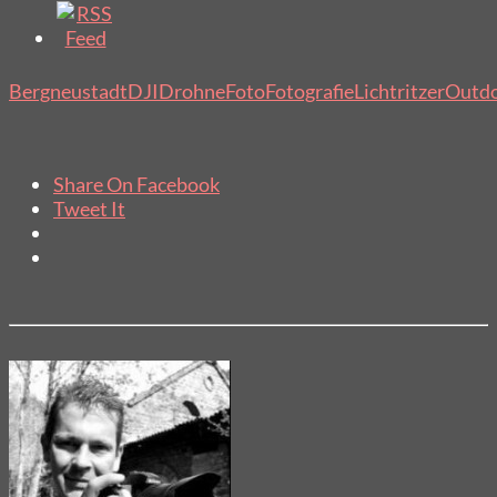
Bergneustadt
DJI
Drohne
Foto
Fotografie
Lichtritzer
Outd
Share On Facebook
Tweet It