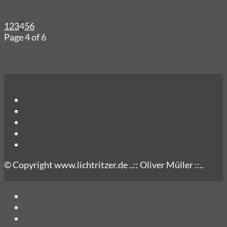
1
2
3
4
5
6
Page 4 of 6
© Copyright www.lichtritzer.de ..:: Oliver Müller ::..